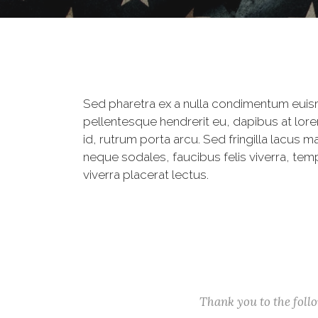
Sed pharetra ex a nulla condimentum euis
pellentesque hendrerit eu, dapibus at lore
id, rutrum porta arcu. Sed fringilla lacus m
neque sodales, faucibus felis viverra, tem
viverra placerat lectus.
Thank you to the fol