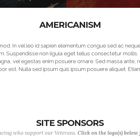
AMERICANISM
mod. In vel leo id sapien elementum congue sed ac neque
m. Suspendisse non ligula eget tellus consectetur mollis.
agna, vel egestas enim posuere ornare. Sed massa ante, rutr
por est. Nulla sed ipsum quis ipsum posuere aliquet. Etiam
SITE SPONSORS
lowing who support our Veterans.
Click on the logo(s) below