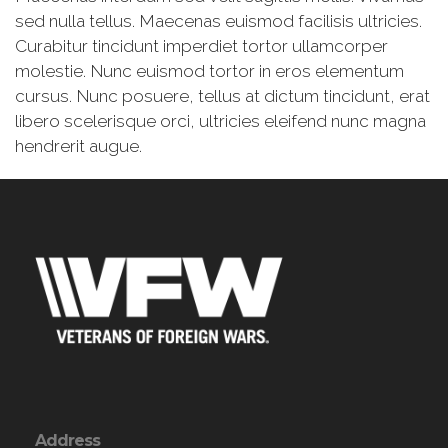
sed nulla tellus. Maecenas euismod facilisis ultricies.
Curabitur tincidunt imperdiet tortor ullamcorper
molestie. Nunc euismod tortor in eros elementum
cursus. Nunc posuere, tellus at dictum tincidunt, erat
libero scelerisque orci, ultricies eleifend nunc magna
hendrerit augue.
Address